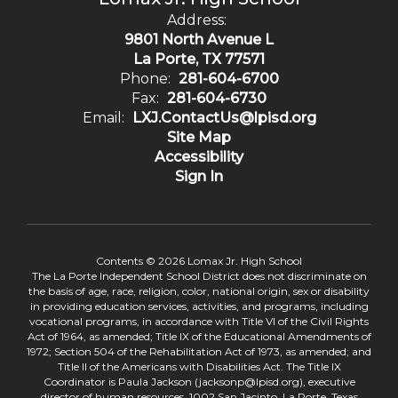
Address:
9801 North Avenue L
La Porte, TX 77571
Phone:
281-604-6700
Fax:
281-604-6730
Email:
LXJ.ContactUs@lpisd.org
Site Map
Accessibility
Sign In
Contents © 2026 Lomax Jr. High School
The La Porte Independent School District does not discriminate on
the basis of age, race, religion, color, national origin, sex or disability
in providing education services, activities, and programs, including
vocational programs, in accordance with Title VI of the Civil Rights
Act of 1964, as amended; Title IX of the Educational Amendments of
1972; Section 504 of the Rehabilitation Act of 1973, as amended; and
Title II of the Americans with Disabilities Act. The Title IX
Coordinator is Paula Jackson (jacksonp@lpisd.org), executive
director of human resources, 1002 San Jacinto, La Porte, Texas