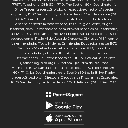
77571, Telephone (281) 604-7110. The Section 504 Coordinator is
Billye Trader (traderb@lpisd.org), executive director of special
programs, 1002 San Jacinto, La Porte, Texas 77571, Telephone (281)
604-7034. El Distrito Independiente Escolar de La Porte no
discrimina sobre la base de edad, raza, religión, color, origen
nacional, sexo u discapacidad para proveer servicios educacionales,
actividades y programas, incluyendo programas vocacionales, de
acuerdo con el Título VI del Acta de Derechos Civiles de 1964, como
fue enmendada; Título IX de las Enmiendas Educacionales de 1972;
Sección 504 del Acta de Rehabilitación de 1973, como fue
enmendada; y el Título II del Acta de Americanos con
Discapacidades. La Coordinadora del Título IX es Paula Jackson
(jacksonp@lpisd.org), Directora Ejecutiva de Recursos
Humanos,1002 San Jacinto, La Porte, Texas 77571, Teléfono (281)
604-7110. La Coordinadora de la Sección 504 es la Billye Trader
(traderb@lpisd.org), Directora Ejecutiva de Programas Especiales,
1002 San Jacinto, La Porte, Texas 77571, Teléfono (281) 604-7034.