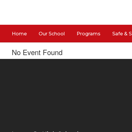
Skip
to
main
content
Home
Our School
Programs
Safe & 
No Event Found