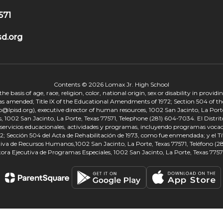
571
d.org
Contents © 2026 Lomax Jr. High School
 basis of age, race, religion, color, national origin, sex or disability in provid
, as amended; Title IX of the Educational Amendments of 1972; Section 504 of the
onp@lpisd.org), executive director of human resources, 1002 San Jacinto, La Port
s, 1002 San Jacinto, La Porte, Texas 77571, Telephone (281) 604-7034. El Distri
r servicios educacionales, actividades y programas, incluyendo programas vocacio
 Sección 504 del Acta de Rehabilitación de 1973, como fue enmendada; y el Tí
tiva de Recursos Humanos,1002 San Jacinto, La Porte, Texas 77571, Teléfono (281
tora Ejecutiva de Programas Especiales, 1002 San Jacinto, La Porte, Texas 7757