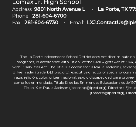
Lomax Jr. High School
Address:
9801 North Avenue L
La Porte, TX 77
Phone:
281-604-6700
Fax:
281-604-6730
Email:
LXJ.ContactUs@lpis
The La Porte Independent School District does not discriminate on the
programs, in accordance with Title VI of the Civil Rights Act of 1964
with Disabilities Act. The Title IX Coordinator is Paula Jackson (jacks
Billye Trader (traderb@lpisd.org), executive director of special program
raza, religión, color, origen nacional, sexo u discapacidad para provee
como fue enmendada; Título IX de las Enmiendas Educacionales de 1972;
Título IX es Paula Jackson (jacksonp@lpisd.org), Directora Ejecu
(traderb@lpisd.org), Direc