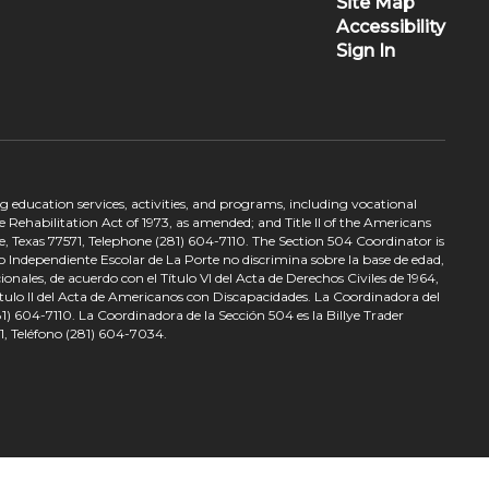
Site Map
Accessibility
Sign In
ing education services, activities, and programs, including vocational
 Rehabilitation Act of 1973, as amended; and Title II of the Americans
e, Texas 77571, Telephone (281) 604-7110. The Section 504 Coordinator is
to Independiente Escolar de La Porte no discrimina sobre la base de edad,
nales, de acuerdo con el Título VI del Acta de Derechos Civiles de 1964,
tulo II del Acta de Americanos con Discapacidades. La Coordinadora del
) 604-7110. La Coordinadora de la Sección 504 es la Billye Trader
1, Teléfono (281) 604-7034.