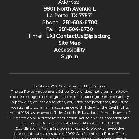
Address:
9801 North Avenue L
La Porte, TX 77571
Phone:
281-604-6700
Fax:
281-604-6730
Email:
LXJ.ContactUs@lpisd.org
Site Map
Accessibility
Sign In
Contents © 2026 Lomax Jr. High School
The La Porte Independent School District does not discriminate on
the basis of age, race, religion, color, national origin, sex or disability
in providing education services, activities, and programs, including
vocational programs, in accordance with Title VI of the Civil Rights
Act of 1964, as amended; Title IX of the Educational Amendments of
1972; Section 504 of the Rehabilitation Act of 1973, as amended; and
Title II of the Americans with Disabilities Act. The Title IX
Coordinator is Paula Jackson (jacksonp@lpisd.org), executive
director of human resources, 1002 San Jacinto, La Porte, Texas
77571, Telephone (281) 604-7110. The Section 504 Coordinator is