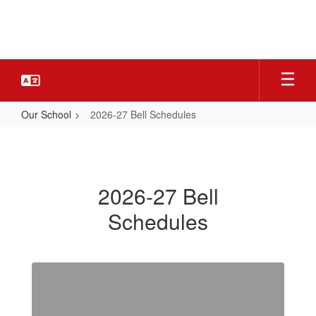
Skip
to
main
content
Our School
2026-27 Bell Schedules
2026-
27
Bell
2026-27 Bell
Schedules
Schedules