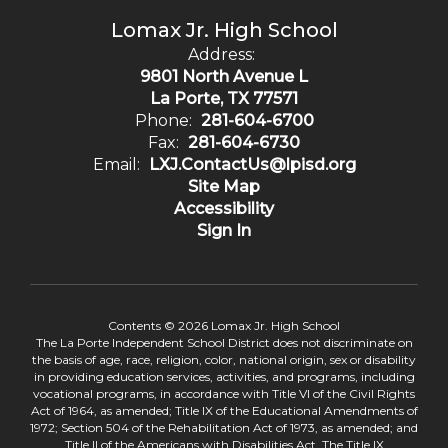
Lomax Jr. High School
Address:
9801 North Avenue L
La Porte, TX 77571
Phone:
281-604-6700
Fax:
281-604-6730
Email:
LXJ.ContactUs@lpisd.org
Site Map
Accessibility
Sign In
Contents © 2026 Lomax Jr. High School
The La Porte Independent School District does not discriminate on
the basis of age, race, religion, color, national origin, sex or disability
in providing education services, activities, and programs, including
vocational programs, in accordance with Title VI of the Civil Rights
Act of 1964, as amended; Title IX of the Educational Amendments of
1972; Section 504 of the Rehabilitation Act of 1973, as amended; and
Title II of the Americans with Disabilities Act. The Title IX