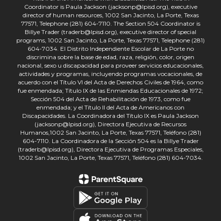
Coordinator is Paula Jackson (jacksonp@lpisd.org), executive
director of human resources, 1002 San Jacinto, La Porte, Texas
77571, Telephone (281) 604-7110. The Section 504 Coordinator is
Billye Trader (traderb@lpisd.org), executive director of special
programs, 1002 San Jacinto, La Porte, Texas 77571, Telephone (281)
604-7034. El Distrito Independiente Escolar de La Porte no
discrimina sobre la base de edad, raza, religión, color, origen
nacional, sexo u discapacidad para proveer servicios educacionales,
actividades y programas, incluyendo programas vocacionales, de
acuerdo con el Título VI del Acta de Derechos Civiles de 1964, como
fue enmendada; Título IX de las Enmiendas Educacionales de 1972;
Sección 504 del Acta de Rehabilitación de 1973, como fue
enmendada; y el Título II del Acta de Americanos con
Discapacidades. La Coordinadora del Título IX es Paula Jackson
(jacksonp@lpisd.org), Directora Ejecutiva de Recursos
Humanos,1002 San Jacinto, La Porte, Texas 77571, Teléfono (281)
604-7110. La Coordinadora de la Sección 504 es la Billye Trader
(traderb@lpisd.org), Directora Ejecutiva de Programas Especiales,
1002 San Jacinto, La Porte, Texas 77571, Teléfono (281) 604-7034.