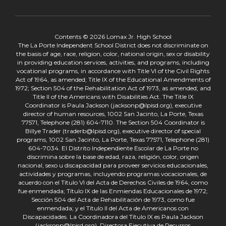
Contents © 2026 Lomax Jr. High School
The La Porte Independent School District does not discriminate on
the basis of age, race, religion, color, national origin, sex or disability
in providing education services, activities, and programs, including
vocational programs, in accordance with Title VI of the Civil Rights
Act of 1964, as amended; Title IX of the Educational Amendments of
1972; Section 504 of the Rehabilitation Act of 1973, as amended; and
Title II of the Americans with Disabilities Act. The Title IX
Coordinator is Paula Jackson (jacksonp@lpisd.org), executive
director of human resources, 1002 San Jacinto, La Porte, Texas
77571, Telephone (281) 604-7110. The Section 504 Coordinator is
Billye Trader (traderb@lpisd.org), executive director of special
programs, 1002 San Jacinto, La Porte, Texas 77571, Telephone (281)
604-7034. El Distrito Independiente Escolar de La Porte no
discrimina sobre la base de edad, raza, religión, color, origen
nacional, sexo u discapacidad para proveer servicios educacionales,
actividades y programas, incluyendo programas vocacionales, de
acuerdo con el Título VI del Acta de Derechos Civiles de 1964, como
fue enmendada; Título IX de las Enmiendas Educacionales de 1972;
Sección 504 del Acta de Rehabilitación de 1973, como fue
enmendada; y el Título II del Acta de Americanos con
Discapacidades. La Coordinadora del Título IX es Paula Jackson
(jacksonp@lpisd.org), Directora Ejecutiva de Recursos